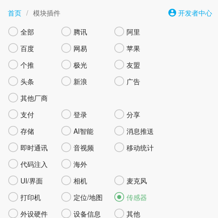
首页
/
模块插件
开发者中心



全部
腾讯
阿里



百度
网易
苹果



个推
极光
友盟



头条
新浪
广告

其他厂商



支付
登录
分享



存储
AI智能
消息推送



即时通讯
音视频
移动统计


代码注入
海外



UI/界面
相机
麦克风



打印机
定位/地图
传感器



外设硬件
设备信息
其他